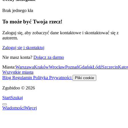
Brak jednego kła
To może być Twoja rzecz!
Zaloguj się, aby zobaczyć dane kontaktowe i skontaktować się z
autorem.
Zaloguj się i skontaktuj
Nie masz konta?
Dołącz za darmo
Miasta:
Warszawa
Kraków
Wrocław
Poznań
Gdańsk
Łódź
Szczecin
Kato
Wszystkie miasta
Blog
Regulamin
Polityka Prywatności
Pliki cookie
Zgubidoo © 2026
Start
Szukaj
Wiadomości
Więcej