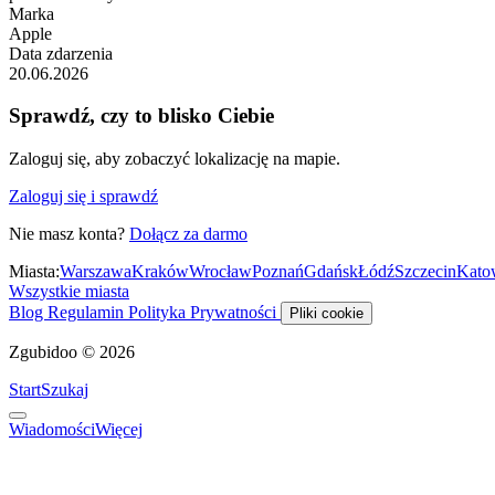
Marka
Apple
Data zdarzenia
20.06.2026
Sprawdź, czy to blisko Ciebie
Zaloguj się, aby zobaczyć lokalizację na mapie.
Zaloguj się i sprawdź
Nie masz konta?
Dołącz za darmo
Miasta:
Warszawa
Kraków
Wrocław
Poznań
Gdańsk
Łódź
Szczecin
Kato
Wszystkie miasta
Blog
Regulamin
Polityka Prywatności
Pliki cookie
Zgubidoo © 2026
Start
Szukaj
Wiadomości
Więcej