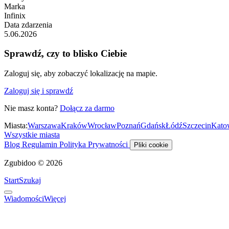
Marka
Infinix
Data zdarzenia
5.06.2026
Sprawdź, czy to blisko Ciebie
Zaloguj się, aby zobaczyć lokalizację na mapie.
Zaloguj się i sprawdź
Nie masz konta?
Dołącz za darmo
Miasta:
Warszawa
Kraków
Wrocław
Poznań
Gdańsk
Łódź
Szczecin
Kato
Wszystkie miasta
Blog
Regulamin
Polityka Prywatności
Pliki cookie
Zgubidoo © 2026
Start
Szukaj
Wiadomości
Więcej