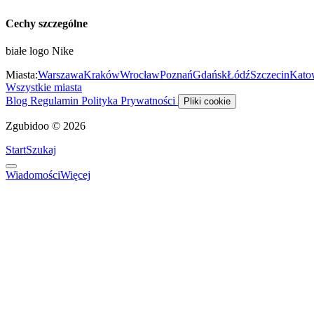
Cechy szczególne
białe logo Nike
Miasta:
Warszawa
Kraków
Wrocław
Poznań
Gdańsk
Łódź
Szczecin
Kato
Wszystkie miasta
Blog
Regulamin
Polityka Prywatności
Pliki cookie
Zgubidoo © 2026
Start
Szukaj
Wiadomości
Więcej