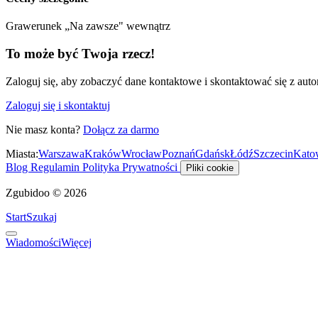
Grawerunek „Na zawsze" wewnątrz
To może być Twoja rzecz!
Zaloguj się, aby zobaczyć dane kontaktowe i skontaktować się z auto
Zaloguj się i skontaktuj
Nie masz konta?
Dołącz za darmo
Miasta:
Warszawa
Kraków
Wrocław
Poznań
Gdańsk
Łódź
Szczecin
Kato
Blog
Regulamin
Polityka Prywatności
Pliki cookie
Zgubidoo © 2026
Start
Szukaj
Wiadomości
Więcej