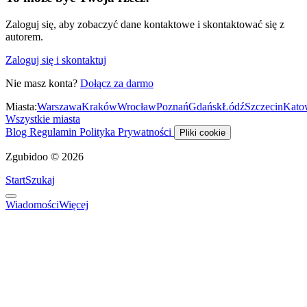
Zaloguj się, aby zobaczyć dane kontaktowe i skontaktować się z
autorem.
Zaloguj się i skontaktuj
Nie masz konta?
Dołącz za darmo
Miasta:
Warszawa
Kraków
Wrocław
Poznań
Gdańsk
Łódź
Szczecin
Kato
Wszystkie miasta
Blog
Regulamin
Polityka Prywatności
Pliki cookie
Zgubidoo © 2026
Start
Szukaj
Wiadomości
Więcej