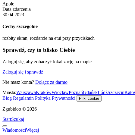
Apple
Data zdarzenia
30.04.2023
Cechy szczególne
rozbity ekran, rozdarcie na etui przy przyciskach
Sprawdź, czy to blisko Ciebie
Zaloguj się, aby zobaczyć lokalizację na mapie.
Zaloguj się i sprawdź
Nie masz konta?
Dołącz za darmo
Miasta:
Warszawa
Kraków
Wrocław
Poznań
Gdańsk
Łódź
Szczecin
Kato
Blog
Regulamin
Polityka Prywatności
Pliki cookie
Zgubidoo © 2026
Start
Szukaj
Wiadomości
Więcej