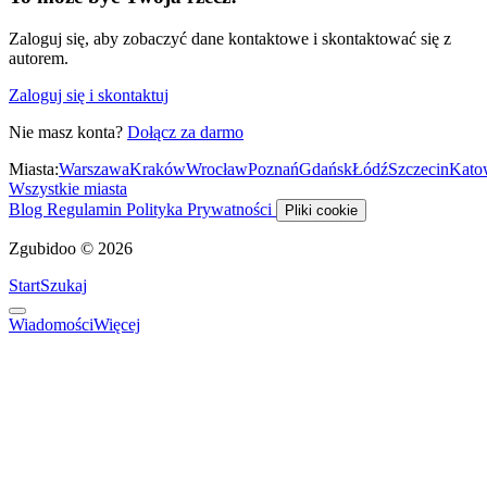
Zaloguj się, aby zobaczyć dane kontaktowe i skontaktować się z
autorem.
Zaloguj się i skontaktuj
Nie masz konta?
Dołącz za darmo
Miasta:
Warszawa
Kraków
Wrocław
Poznań
Gdańsk
Łódź
Szczecin
Kato
Wszystkie miasta
Blog
Regulamin
Polityka Prywatności
Pliki cookie
Zgubidoo © 2026
Start
Szukaj
Wiadomości
Więcej