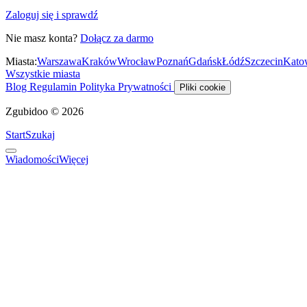
Zaloguj się i sprawdź
Nie masz konta?
Dołącz za darmo
Miasta:
Warszawa
Kraków
Wrocław
Poznań
Gdańsk
Łódź
Szczecin
Kato
Wszystkie miasta
Blog
Regulamin
Polityka Prywatności
Pliki cookie
Zgubidoo © 2026
Start
Szukaj
Wiadomości
Więcej