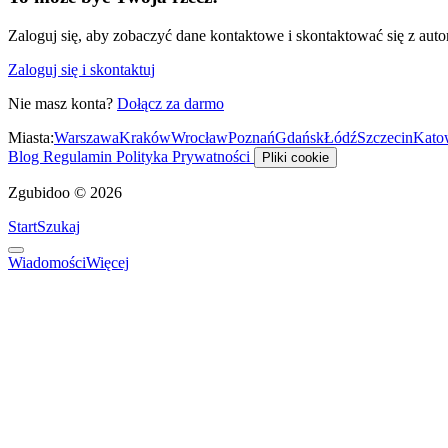
Zaloguj się, aby zobaczyć dane kontaktowe i skontaktować się z auto
Zaloguj się i skontaktuj
Nie masz konta?
Dołącz za darmo
Miasta:
Warszawa
Kraków
Wrocław
Poznań
Gdańsk
Łódź
Szczecin
Kato
Blog
Regulamin
Polityka Prywatności
Pliki cookie
Zgubidoo © 2026
Start
Szukaj
Wiadomości
Więcej