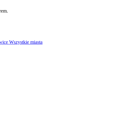
rem.
wice
Wszystkie miasta