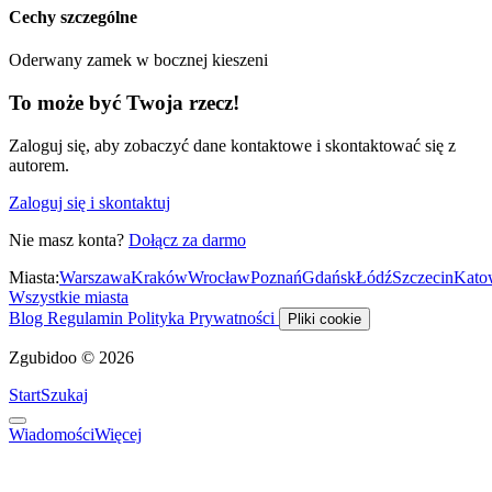
Cechy szczególne
Oderwany zamek w bocznej kieszeni
To może być Twoja rzecz!
Zaloguj się, aby zobaczyć dane kontaktowe i skontaktować się z
autorem.
Zaloguj się i skontaktuj
Nie masz konta?
Dołącz za darmo
Miasta:
Warszawa
Kraków
Wrocław
Poznań
Gdańsk
Łódź
Szczecin
Kato
Wszystkie miasta
Blog
Regulamin
Polityka Prywatności
Pliki cookie
Zgubidoo © 2026
Start
Szukaj
Wiadomości
Więcej