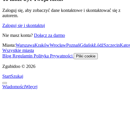
Zaloguj się, aby zobaczyć dane kontaktowe i skontaktować się z
autorem.
Zaloguj się i skontaktuj
Nie masz konta?
Dołącz za darmo
Miasta:
Warszawa
Kraków
Wrocław
Poznań
Gdańsk
Łódź
Szczecin
Kato
Wszystkie miasta
Blog
Regulamin
Polityka Prywatności
Pliki cookie
Zgubidoo © 2026
Start
Szukaj
Wiadomości
Więcej