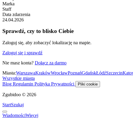
Marka
Staff
Data zdarzenia
24.04.2026
Sprawdź, czy to blisko Ciebie
Zaloguj się, aby zobaczyć lokalizację na mapie.
Zaloguj się i sprawdź
Nie masz konta?
Dołącz za darmo
Miasta:
Warszawa
Kraków
Wrocław
Poznań
Gdańsk
Łódź
Szczecin
Kato
Wszystkie miasta
Blog
Regulamin
Polityka Prywatności
Pliki cookie
Zgubidoo © 2026
Start
Szukaj
Wiadomości
Więcej