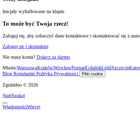
Inicjały wyhaftowane na klapie
To może być Twoja rzecz!
Zaloguj się, aby zobaczyć dane kontaktowe i skontaktować się z auto
Zaloguj się i skontaktuj
Nie masz konta?
Dołącz za darmo
Miasta:
Warszawa
Kraków
Wrocław
Poznań
Gdańsk
Łódź
Szczecin
Kato
Blog
Regulamin
Polityka Prywatności
Pliki cookie
Zgubidoo © 2026
Start
Szukaj
Wiadomości
Więcej