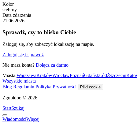
Kolor
srebrny
Data zdarzenia
21.06.2026
Sprawdź, czy to blisko Ciebie
Zaloguj się, aby zobaczyć lokalizację na mapie.
Zaloguj się i sprawdź
Nie masz konta?
Dołącz za darmo
Miasta:
Warszawa
Kraków
Wrocław
Poznań
Gdańsk
Łódź
Szczecin
Kato
Wszystkie miasta
Blog
Regulamin
Polityka Prywatności
Pliki cookie
Zgubidoo © 2026
Start
Szukaj
Wiadomości
Więcej