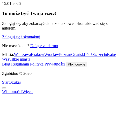
15.01.2026
To może być Twoja rzecz!
Zaloguj się, aby zobaczyć dane kontaktowe i skontaktować się z
autorem.
Zaloguj się i skontaktuj
Nie masz konta?
Dołącz za darmo
Miasta:
Warszawa
Kraków
Wrocław
Poznań
Gdańsk
Łódź
Szczecin
Kato
Wszystkie miasta
Blog
Regulamin
Polityka Prywatności
Pliki cookie
Zgubidoo © 2026
Start
Szukaj
Wiadomości
Więcej