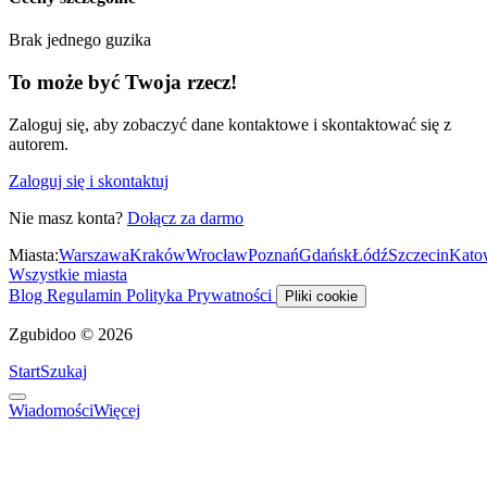
Brak jednego guzika
To może być Twoja rzecz!
Zaloguj się, aby zobaczyć dane kontaktowe i skontaktować się z
autorem.
Zaloguj się i skontaktuj
Nie masz konta?
Dołącz za darmo
Miasta:
Warszawa
Kraków
Wrocław
Poznań
Gdańsk
Łódź
Szczecin
Kato
Wszystkie miasta
Blog
Regulamin
Polityka Prywatności
Pliki cookie
Zgubidoo © 2026
Start
Szukaj
Wiadomości
Więcej