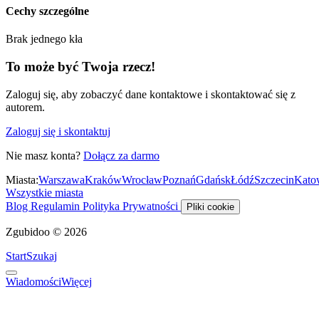
Cechy szczególne
Brak jednego kła
To może być Twoja rzecz!
Zaloguj się, aby zobaczyć dane kontaktowe i skontaktować się z
autorem.
Zaloguj się i skontaktuj
Nie masz konta?
Dołącz za darmo
Miasta:
Warszawa
Kraków
Wrocław
Poznań
Gdańsk
Łódź
Szczecin
Kato
Wszystkie miasta
Blog
Regulamin
Polityka Prywatności
Pliki cookie
Zgubidoo © 2026
Start
Szukaj
Wiadomości
Więcej