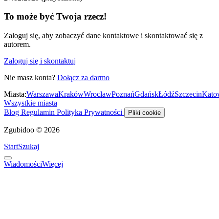
To może być Twoja rzecz!
Zaloguj się, aby zobaczyć dane kontaktowe i skontaktować się z
autorem.
Zaloguj się i skontaktuj
Nie masz konta?
Dołącz za darmo
Miasta:
Warszawa
Kraków
Wrocław
Poznań
Gdańsk
Łódź
Szczecin
Kato
Wszystkie miasta
Blog
Regulamin
Polityka Prywatności
Pliki cookie
Zgubidoo © 2026
Start
Szukaj
Wiadomości
Więcej