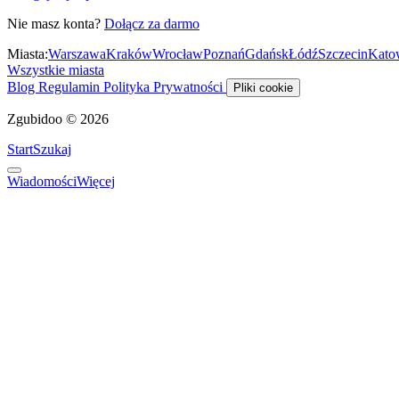
Nie masz konta?
Dołącz za darmo
Miasta:
Warszawa
Kraków
Wrocław
Poznań
Gdańsk
Łódź
Szczecin
Kato
Wszystkie miasta
Blog
Regulamin
Polityka Prywatności
Pliki cookie
Zgubidoo © 2026
Start
Szukaj
Wiadomości
Więcej