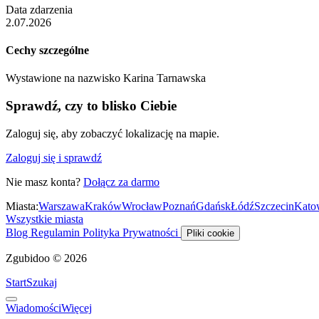
Data zdarzenia
2.07.2026
Cechy szczególne
Wystawione na nazwisko Karina Tarnawska
Sprawdź, czy to blisko Ciebie
Zaloguj się, aby zobaczyć lokalizację na mapie.
Zaloguj się i sprawdź
Nie masz konta?
Dołącz za darmo
Miasta:
Warszawa
Kraków
Wrocław
Poznań
Gdańsk
Łódź
Szczecin
Kato
Wszystkie miasta
Blog
Regulamin
Polityka Prywatności
Pliki cookie
Zgubidoo © 2026
Start
Szukaj
Wiadomości
Więcej