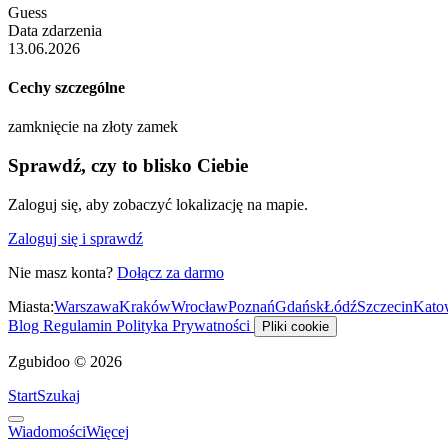
Guess
Data zdarzenia
13.06.2026
Cechy szczególne
zamknięcie na złoty zamek
Sprawdź, czy to blisko Ciebie
Zaloguj się, aby zobaczyć lokalizację na mapie.
Zaloguj się i sprawdź
Nie masz konta?
Dołącz za darmo
Miasta:
Warszawa
Kraków
Wrocław
Poznań
Gdańsk
Łódź
Szczecin
Kato
Blog
Regulamin
Polityka Prywatności
Pliki cookie
Zgubidoo © 2026
Start
Szukaj
Wiadomości
Więcej