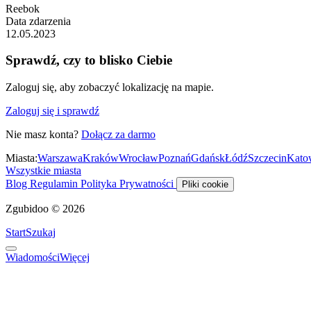
Reebok
Data zdarzenia
12.05.2023
Sprawdź, czy to blisko Ciebie
Zaloguj się, aby zobaczyć lokalizację na mapie.
Zaloguj się i sprawdź
Nie masz konta?
Dołącz za darmo
Miasta:
Warszawa
Kraków
Wrocław
Poznań
Gdańsk
Łódź
Szczecin
Kato
Wszystkie miasta
Blog
Regulamin
Polityka Prywatności
Pliki cookie
Zgubidoo © 2026
Start
Szukaj
Wiadomości
Więcej