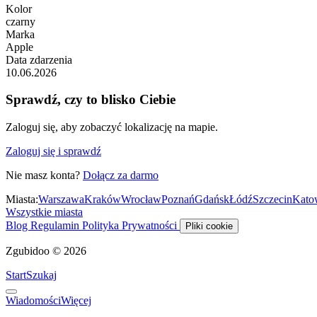
Kolor
czarny
Marka
Apple
Data zdarzenia
10.06.2026
Sprawdź, czy to blisko Ciebie
Zaloguj się, aby zobaczyć lokalizację na mapie.
Zaloguj się i sprawdź
Nie masz konta?
Dołącz za darmo
Miasta:
Warszawa
Kraków
Wrocław
Poznań
Gdańsk
Łódź
Szczecin
Kato
Wszystkie miasta
Blog
Regulamin
Polityka Prywatności
Pliki cookie
Zgubidoo © 2026
Start
Szukaj
Wiadomości
Więcej