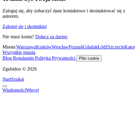
Zaloguj się, aby zobaczyć dane kontaktowe i skontaktować się z
autorem.
Zaloguj się i skontaktuj
Nie masz konta?
Dołącz za darmo
Miasta:
Warszawa
Kraków
Wrocław
Poznań
Gdańsk
Łódź
Szczecin
Kato
Wszystkie miasta
Blog
Regulamin
Polityka Prywatności
Pliki cookie
Zgubidoo © 2026
Start
Szukaj
Wiadomości
Więcej