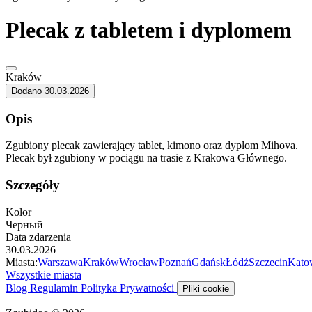
Plecak z tabletem i dyplomem
Kraków
Dodano 30.03.2026
Opis
Zgubiony plecak zawierający tablet, kimono oraz dyplom Mihova.
Plecak był zgubiony w pociągu na trasie z Krakowa Głównego.
Szczegóły
Kolor
Черный
Data zdarzenia
30.03.2026
Miasta:
Warszawa
Kraków
Wrocław
Poznań
Gdańsk
Łódź
Szczecin
Kato
Wszystkie miasta
Blog
Regulamin
Polityka Prywatności
Pliki cookie