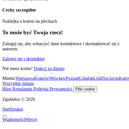
Cechy szczególne
Naklejka z kotem na pleckach
To może być Twoja rzecz!
Zaloguj się, aby zobaczyć dane kontaktowe i skontaktować się z
autorem.
Zaloguj się i skontaktuj
Nie masz konta?
Dołącz za darmo
Miasta:
Warszawa
Kraków
Wrocław
Poznań
Gdańsk
Łódź
Szczecin
Kato
Wszystkie miasta
Blog
Regulamin
Polityka Prywatności
Pliki cookie
Zgubidoo © 2026
Start
Szukaj
Wiadomości
Więcej