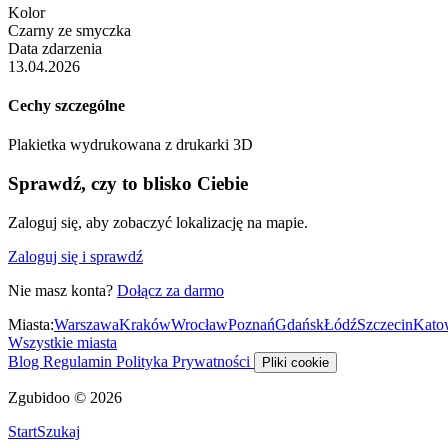
Kolor
Czarny ze smyczka
Data zdarzenia
13.04.2026
Cechy szczególne
Plakietka wydrukowana z drukarki 3D
Sprawdź, czy to blisko Ciebie
Zaloguj się, aby zobaczyć lokalizację na mapie.
Zaloguj się i sprawdź
Nie masz konta?
Dołącz za darmo
Miasta:
Warszawa
Kraków
Wrocław
Poznań
Gdańsk
Łódź
Szczecin
Kato
Wszystkie miasta
Blog
Regulamin
Polityka Prywatności
Pliki cookie
Zgubidoo © 2026
Start
Szukaj