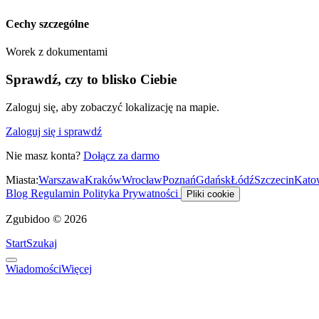
Cechy szczególne
Worek z dokumentami
Sprawdź, czy to blisko Ciebie
Zaloguj się, aby zobaczyć lokalizację na mapie.
Zaloguj się i sprawdź
Nie masz konta?
Dołącz za darmo
Miasta:
Warszawa
Kraków
Wrocław
Poznań
Gdańsk
Łódź
Szczecin
Kato
Blog
Regulamin
Polityka Prywatności
Pliki cookie
Zgubidoo © 2026
Start
Szukaj
Wiadomości
Więcej