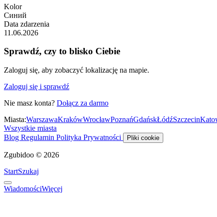
Kolor
Синий
Data zdarzenia
11.06.2026
Sprawdź, czy to blisko Ciebie
Zaloguj się, aby zobaczyć lokalizację na mapie.
Zaloguj się i sprawdź
Nie masz konta?
Dołącz za darmo
Miasta:
Warszawa
Kraków
Wrocław
Poznań
Gdańsk
Łódź
Szczecin
Kato
Wszystkie miasta
Blog
Regulamin
Polityka Prywatności
Pliki cookie
Zgubidoo © 2026
Start
Szukaj
Wiadomości
Więcej