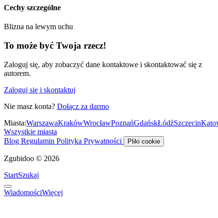
Cechy szczególne
Blizna na lewym uchu
To może być Twoja rzecz!
Zaloguj się, aby zobaczyć dane kontaktowe i skontaktować się z
autorem.
Zaloguj się i skontaktuj
Nie masz konta?
Dołącz za darmo
Miasta:
Warszawa
Kraków
Wrocław
Poznań
Gdańsk
Łódź
Szczecin
Kato
Wszystkie miasta
Blog
Regulamin
Polityka Prywatności
Pliki cookie
Zgubidoo © 2026
Start
Szukaj
Wiadomości
Więcej