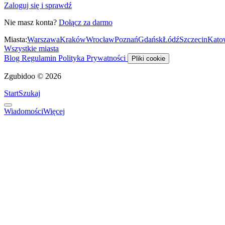
Zaloguj się i sprawdź
Nie masz konta?
Dołącz za darmo
Miasta:
Warszawa
Kraków
Wrocław
Poznań
Gdańsk
Łódź
Szczecin
Kato
Wszystkie miasta
Blog
Regulamin
Polityka Prywatności
Pliki cookie
Zgubidoo © 2026
Start
Szukaj
Wiadomości
Więcej