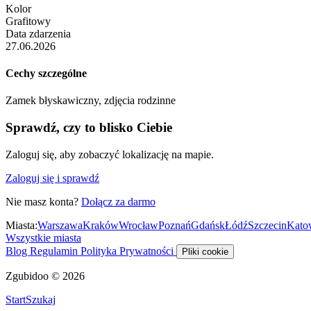
Kolor
Grafitowy
Data zdarzenia
27.06.2026
Cechy szczególne
Zamek błyskawiczny, zdjęcia rodzinne
Sprawdź, czy to blisko Ciebie
Zaloguj się, aby zobaczyć lokalizację na mapie.
Zaloguj się i sprawdź
Nie masz konta?
Dołącz za darmo
Miasta:
Warszawa
Kraków
Wrocław
Poznań
Gdańsk
Łódź
Szczecin
Kato
Wszystkie miasta
Blog
Regulamin
Polityka Prywatności
Pliki cookie
Zgubidoo © 2026
Start
Szukaj