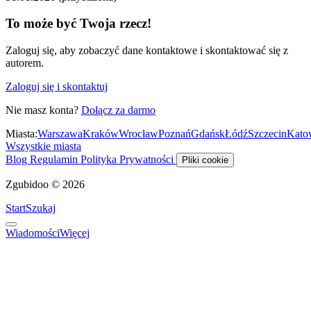
To może być Twoja rzecz!
Zaloguj się, aby zobaczyć dane kontaktowe i skontaktować się z
autorem.
Zaloguj się i skontaktuj
Nie masz konta?
Dołącz za darmo
Miasta:
Warszawa
Kraków
Wrocław
Poznań
Gdańsk
Łódź
Szczecin
Kato
Wszystkie miasta
Blog
Regulamin
Polityka Prywatności
Pliki cookie
Zgubidoo © 2026
Start
Szukaj
Wiadomości
Więcej