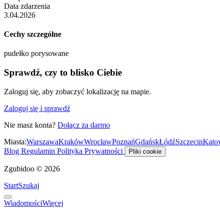
Data zdarzenia
3.04.2026
Cechy szczególne
pudełko porysowane
Sprawdź, czy to blisko Ciebie
Zaloguj się, aby zobaczyć lokalizację na mapie.
Zaloguj się i sprawdź
Nie masz konta?
Dołącz za darmo
Miasta:
Warszawa
Kraków
Wrocław
Poznań
Gdańsk
Łódź
Szczecin
Kato
Blog
Regulamin
Polityka Prywatności
Pliki cookie
Zgubidoo © 2026
Start
Szukaj
Wiadomości
Więcej