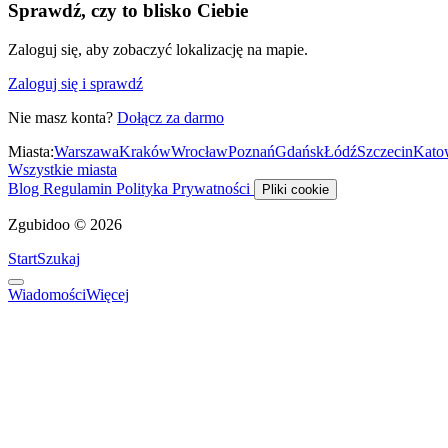
Sprawdź, czy to blisko Ciebie
Zaloguj się, aby zobaczyć lokalizację na mapie.
Zaloguj się i sprawdź
Nie masz konta?
Dołącz za darmo
Miasta:
Warszawa
Kraków
Wrocław
Poznań
Gdańsk
Łódź
Szczecin
Kato
Wszystkie miasta
Blog
Regulamin
Polityka Prywatności
Pliki cookie
Zgubidoo © 2026
Start
Szukaj
Wiadomości
Więcej