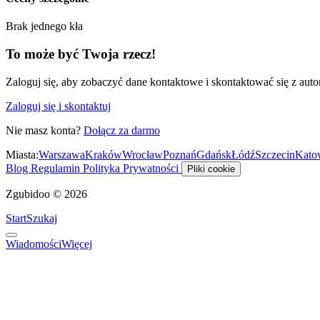
Brak jednego kła
To może być Twoja rzecz!
Zaloguj się, aby zobaczyć dane kontaktowe i skontaktować się z auto
Zaloguj się i skontaktuj
Nie masz konta?
Dołącz za darmo
Miasta:
Warszawa
Kraków
Wrocław
Poznań
Gdańsk
Łódź
Szczecin
Kato
Blog
Regulamin
Polityka Prywatności
Pliki cookie
Zgubidoo © 2026
Start
Szukaj
Wiadomości
Więcej