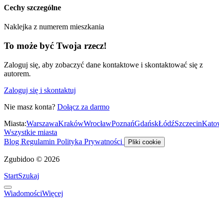
Cechy szczególne
Naklejka z numerem mieszkania
To może być Twoja rzecz!
Zaloguj się, aby zobaczyć dane kontaktowe i skontaktować się z
autorem.
Zaloguj się i skontaktuj
Nie masz konta?
Dołącz za darmo
Miasta:
Warszawa
Kraków
Wrocław
Poznań
Gdańsk
Łódź
Szczecin
Kato
Wszystkie miasta
Blog
Regulamin
Polityka Prywatności
Pliki cookie
Zgubidoo © 2026
Start
Szukaj
Wiadomości
Więcej