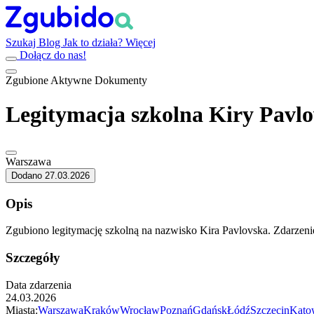
Szukaj
Blog
Jak to działa?
Więcej
Dołącz do nas!
Zgubione
Aktywne
Dokumenty
Legitymacja szkolna Kiry Pavlo
Warszawa
Dodano 27.03.2026
Opis
Zgubiono legitymację szkolną na nazwisko Kira Pavlovska. Zdarzen
Szczegóły
Data zdarzenia
24.03.2026
Miasta:
Warszawa
Kraków
Wrocław
Poznań
Gdańsk
Łódź
Szczecin
Kato