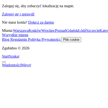
Zaloguj się, aby zobaczyć lokalizację na mapie.
Zaloguj się i sprawdź
Nie masz konta?
Dołącz za darmo
Miasta:
Warszawa
Kraków
Wrocław
Poznań
Gdańsk
Łódź
Szczecin
Kato
Wszystkie miasta
Blog
Regulamin
Polityka Prywatności
Pliki cookie
Zgubidoo © 2026
Start
Szukaj
Wiadomości
Więcej