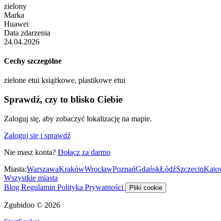
zielony
Marka
Huawei
Data zdarzenia
24.04.2026
Cechy szczególne
zielone etui książkowe, plastikowe etui
Sprawdź, czy to blisko Ciebie
Zaloguj się, aby zobaczyć lokalizację na mapie.
Zaloguj się i sprawdź
Nie masz konta?
Dołącz za darmo
Miasta:
Warszawa
Kraków
Wrocław
Poznań
Gdańsk
Łódź
Szczecin
Kato
Wszystkie miasta
Blog
Regulamin
Polityka Prywatności
Pliki cookie
Zgubidoo © 2026