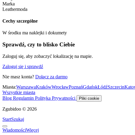
Marka
Leathermoda
Cechy szczególne
W środku ma naklejki i dokumety
Sprawdź, czy to blisko Ciebie
Zaloguj się, aby zobaczyć lokalizację na mapie.
Zaloguj się i sprawdź
Nie masz konta?
Dołącz za darmo
Miasta:
Warszawa
Kraków
Wrocław
Poznań
Gdańsk
Łódź
Szczecin
Kato
Wszystkie miasta
Blog
Regulamin
Polityka Prywatności
Pliki cookie
Zgubidoo © 2026
Start
Szukaj
Wiadomości
Więcej