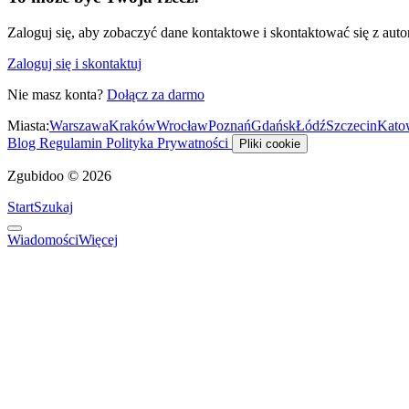
Zaloguj się, aby zobaczyć dane kontaktowe i skontaktować się z auto
Zaloguj się i skontaktuj
Nie masz konta?
Dołącz za darmo
Miasta:
Warszawa
Kraków
Wrocław
Poznań
Gdańsk
Łódź
Szczecin
Kato
Blog
Regulamin
Polityka Prywatności
Pliki cookie
Zgubidoo © 2026
Start
Szukaj
Wiadomości
Więcej