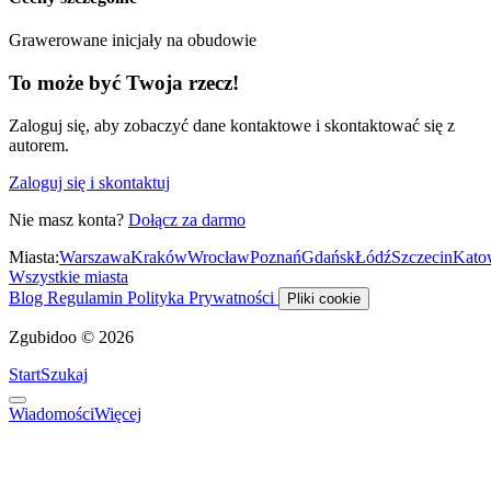
Grawerowane inicjały na obudowie
To może być Twoja rzecz!
Zaloguj się, aby zobaczyć dane kontaktowe i skontaktować się z
autorem.
Zaloguj się i skontaktuj
Nie masz konta?
Dołącz za darmo
Miasta:
Warszawa
Kraków
Wrocław
Poznań
Gdańsk
Łódź
Szczecin
Kato
Wszystkie miasta
Blog
Regulamin
Polityka Prywatności
Pliki cookie
Zgubidoo © 2026
Start
Szukaj
Wiadomości
Więcej