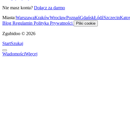
Nie masz konta?
Dołącz za darmo
Miasta:
Warszawa
Kraków
Wrocław
Poznań
Gdańsk
Łódź
Szczecin
Kato
Blog
Regulamin
Polityka Prywatności
Pliki cookie
Zgubidoo © 2026
Start
Szukaj
Wiadomości
Więcej