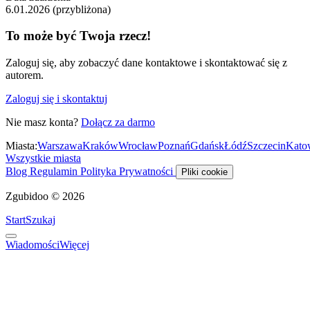
6.01.2026 (przybliżona)
To może być Twoja rzecz!
Zaloguj się, aby zobaczyć dane kontaktowe i skontaktować się z
autorem.
Zaloguj się i skontaktuj
Nie masz konta?
Dołącz za darmo
Miasta:
Warszawa
Kraków
Wrocław
Poznań
Gdańsk
Łódź
Szczecin
Kato
Wszystkie miasta
Blog
Regulamin
Polityka Prywatności
Pliki cookie
Zgubidoo © 2026
Start
Szukaj
Wiadomości
Więcej