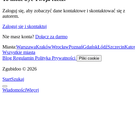
Zaloguj się, aby zobaczyć dane kontaktowe i skontaktować się z
autorem.
Zaloguj się i skontaktuj
Nie masz konta?
Dołącz za darmo
Miasta:
Warszawa
Kraków
Wrocław
Poznań
Gdańsk
Łódź
Szczecin
Kato
Wszystkie miasta
Blog
Regulamin
Polityka Prywatności
Pliki cookie
Zgubidoo © 2026
Start
Szukaj
Wiadomości
Więcej