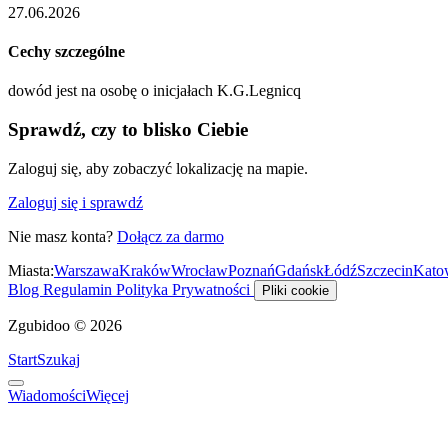
27.06.2026
Cechy szczególne
dowód jest na osobę o inicjałach K.G.Legnicq
Sprawdź, czy to blisko Ciebie
Zaloguj się, aby zobaczyć lokalizację na mapie.
Zaloguj się i sprawdź
Nie masz konta?
Dołącz za darmo
Miasta:
Warszawa
Kraków
Wrocław
Poznań
Gdańsk
Łódź
Szczecin
Kato
Blog
Regulamin
Polityka Prywatności
Pliki cookie
Zgubidoo © 2026
Start
Szukaj
Wiadomości
Więcej