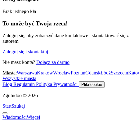
Brak jednego kła
To może być Twoja rzecz!
Zaloguj się, aby zobaczyć dane kontaktowe i skontaktować się z
autorem.
Zaloguj się i skontaktuj
Nie masz konta?
Dołącz za darmo
Miasta:
Warszawa
Kraków
Wrocław
Poznań
Gdańsk
Łódź
Szczecin
Kato
Wszystkie miasta
Blog
Regulamin
Polityka Prywatności
Pliki cookie
Zgubidoo © 2026
Start
Szukaj
Wiadomości
Więcej