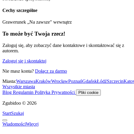
Cechy szczególne
Grawerunek „Na zawsze" wewnątrz
To może być Twoja rzecz!
Zaloguj się, aby zobaczyć dane kontaktowe i skontaktować się z
autorem.
Zaloguj się i skontaktuj
Nie masz konta?
Dołącz za darmo
Miasta:
Warszawa
Kraków
Wrocław
Poznań
Gdańsk
Łódź
Szczecin
Kato
Wszystkie miasta
Blog
Regulamin
Polityka Prywatności
Pliki cookie
Zgubidoo © 2026
Start
Szukaj
Wiadomości
Więcej